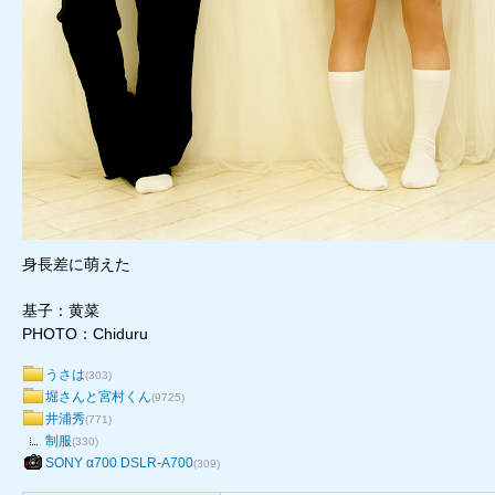
身長差に萌えた
基子：黄菜
PHOTO：Chiduru
うさは
(303)
堀さんと宮村くん
(9725)
井浦秀
(771)
制服
(330)
SONY α700 DSLR-A700
(309)