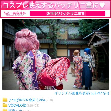
オリジナル画像を表示(567x377px)
よつば＠C92金東く38a
(510)
VOCALOID
(320453)
巡音ルカ
(33096)