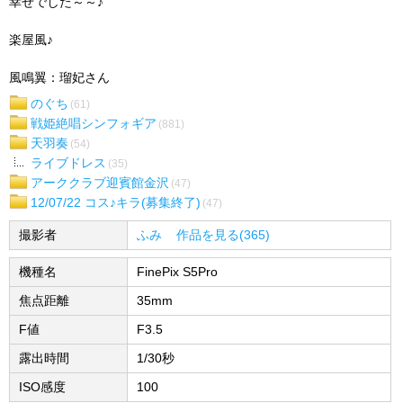
幸せでした～～♪
楽屋風♪
風鳴翼：瑠妃さん
のぐち
(61)
戦姫絶唱シンフォギア
(881)
天羽奏
(54)
ライブドレス
(35)
アーククラブ迎賓館金沢
(47)
12/07/22 コス♪キラ(募集終了)
(47)
撮影者
ふみ
作品を見る(365)
機種名
FinePix S5Pro
焦点距離
35mm
F値
F3.5
露出時間
1/30秒
ISO感度
100