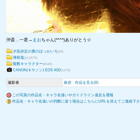
沖斎…一君→
まお
ちゃん(*^^*)ありがとう☆
夕凪@足の裏のほっかいろ
(68)
薄桜鬼
(111675)
複数キャラクター
(8448)
CANON(キヤノン) EOS 40D
(1079)
撮影者
春@
作品を見る(8)
この写真の作品名・キャラ名違いやガイドライン違反を通報
作品名・キャラ名違いの判断に迷う場合はこちらにURLを添えてご連絡下