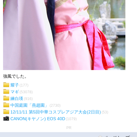
強風でした。
耀子
(177)
マギ
(53078)
練白瑛
(916)
中国庭園「燕趙園」
(2730)
12/11/11 第5回中華コスプレアジア大会(2日目)
(53)
CANON(キヤノン) EOS 40D
(1079)
PR