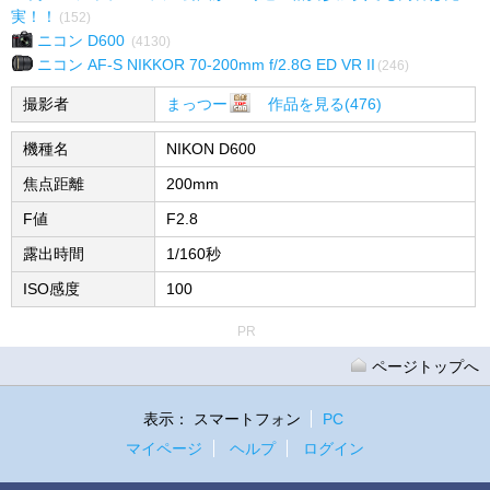
実！！
(152)
ニコン D600
(4130)
ニコン AF-S NIKKOR 70-200mm f/2.8G ED VR II
(246)
撮影者
まっつー
作品を見る(476)
機種名
NIKON D600
焦点距離
200mm
F値
F2.8
露出時間
1/160秒
ISO感度
100
PR
ページトップへ
表示：
スマートフォン
PC
マイページ
ヘルプ
ログイン