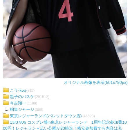
オリジナル画像を表示(501x750px)
こう-kou-
(15)
黒子のバスケ
(201012)
今吉翔一
(1198)
桐皇ジャージ
(300)
東京レジャーランド(パレットタウン店)
(46523)
13/07/06 コスプレ博in東京レジャーランド 1周年記念参加費10
00円！レジャラン＋広い公園が20時迄！格安参加費でも内容は充