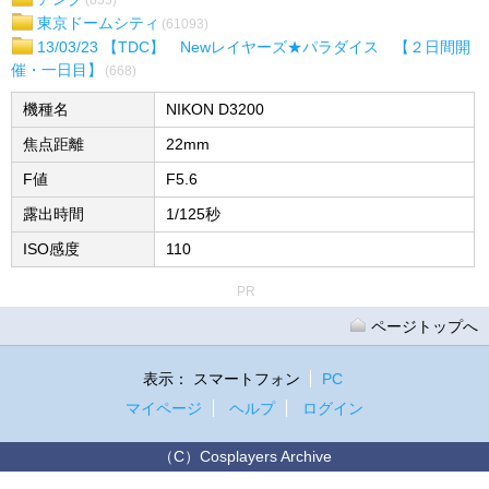
(855)
東京ドームシティ
(61093)
13/03/23 【TDC】 Newレイヤーズ★パラダイス 【２日間開
催・一日目】
(668)
機種名
NIKON D3200
焦点距離
22mm
F値
F5.6
露出時間
1/125秒
ISO感度
110
PR
ページトップへ
表示：
スマートフォン
PC
マイページ
ヘルプ
ログイン
（C）Cosplayers Archive