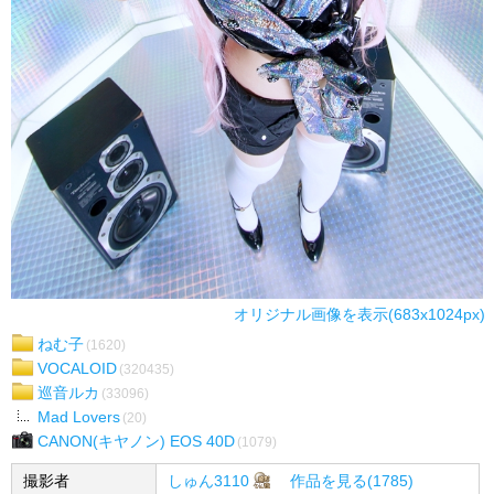
オリジナル画像を表示(683x1024px)
ねむ子
(1620)
VOCALOID
(320435)
巡音ルカ
(33096)
Mad Lovers
(20)
CANON(キヤノン) EOS 40D
(1079)
撮影者
しゅん3110
作品を見る(1785)