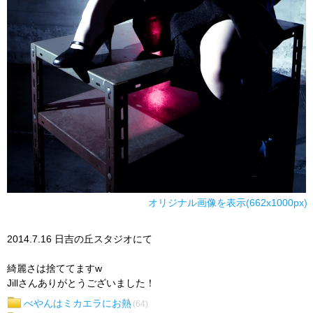
オリジナル画像を表示(662x1000px)
2014.7.16 日吉の丘スタジオにて
綺麗さは捨ててますw
Jillさんありがとうございました！
べやんはミカエラにお熱
(64)