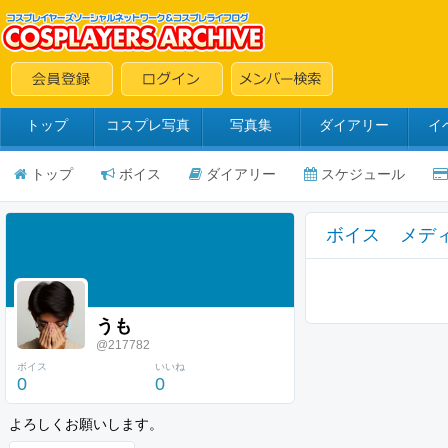
トップ
コスプレ写真
写真集
ダイアリー
イ
トップ
ボイス
ダイアリー
スケジュール
ボイス
メデ
うも
@217782
ボイス
いいね
0
0
よろしくお願いします。