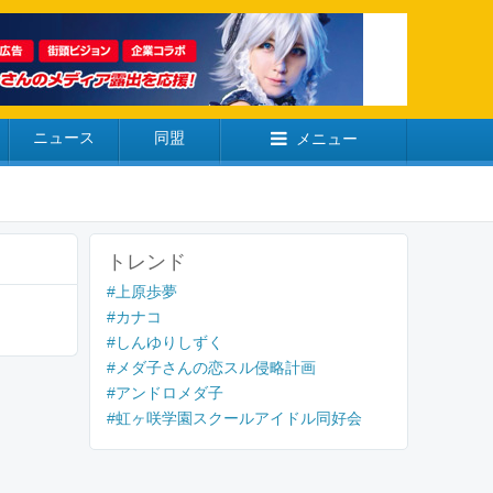
ニュース
同盟
メニュー
トレンド
#上原歩夢
#カナコ
#しんゆりしずく
#メダ子さんの恋スル侵略計画
#アンドロメダ子
#虹ヶ咲学園スクールアイドル同好会