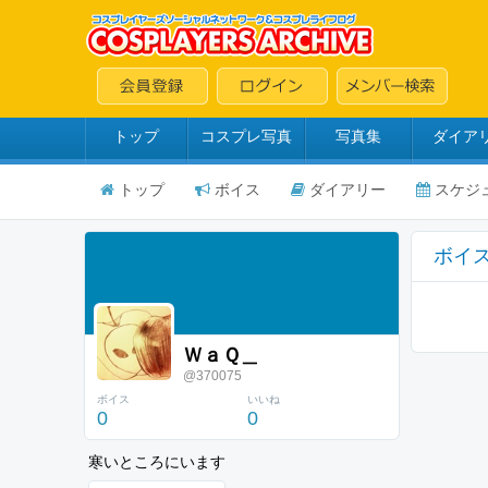
トップ
コスプレ写真
写真集
ダイア
トップ
ボイス
ダイアリー
スケジ
ボイ
ＷａＱ＿
@370075
ボイス
いいね
0
0
寒いところにいます