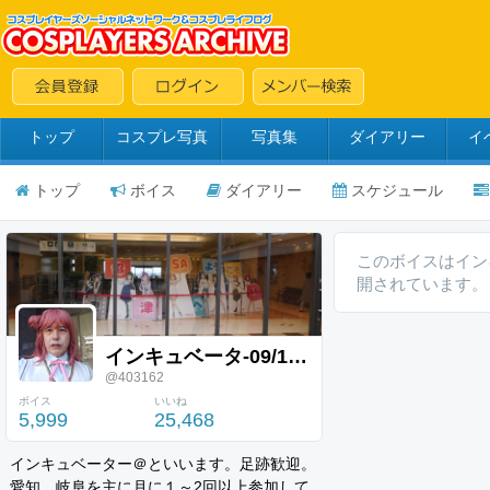
トップ
コスプレ写真
写真集
ダイアリー
イ
トップ
ボイス
ダイアリー
スケジュール
このボイスはイン
開されています。
インキュベータ-09/12大須
@403162
ボイス
いいね
5,999
25,468
インキュベーター＠といいます。足跡歓迎。
愛知、岐阜を主に月に１～2回以上参加して