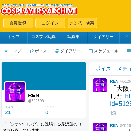
トップ
コスプレ写真
写真集
ダイアリー
イ
トップ
ボイス
ダイアリー
スケジュール
ボイス
メデ
REN
@5125
「大阪
REN
した
ht
@512598
id=512
ボイス
いいね
21
0
「ゴジラVSコング」に登場する芹沢蓮のコ
REN
@5125
スプレをしています