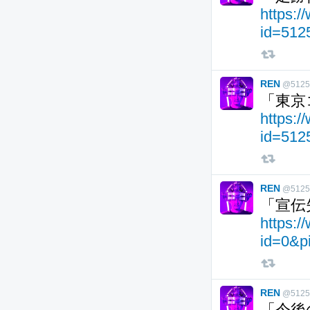
https:/
id=512
REN
@5125
「東京
https:/
id=512
REN
@5125
「宣伝
https:/
id=0&p
REN
@5125
「今後