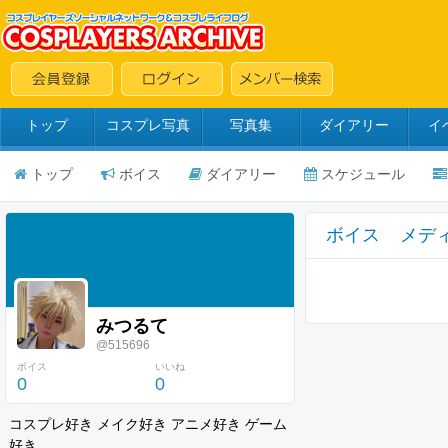
トップ
コスプレ写真
写真集
ダイアリー
イ
トップ
ボイス
ダイアリー
スケジュール
ボイス
メデ
みつるて
@515696
ボイス
いいね
0
0
コスプレ好き メイク好き アニメ好き ゲーム
好き