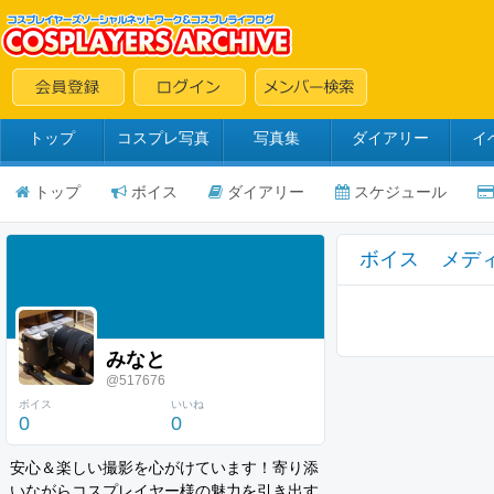
トップ
コスプレ写真
写真集
ダイアリー
イ
トップ
ボイス
ダイアリー
スケジュール
ボイス
メデ
みなと
@517676
ボイス
いいね
0
0
安心＆楽しい撮影を心がけています！寄り添
いながらコスプレイヤー様の魅力を引き出す